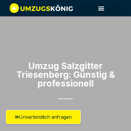
Umzug Salzgitter​
Triesenberg: Günstig &
professionell​
Unverbindlich anfragen