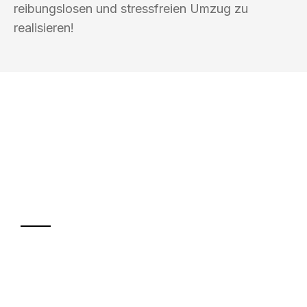
reibungslosen und stressfreien Umzug zu
realisieren!
UMZUGSKÖNIG FINKEL SALZGITTER
Ihr Umzug oder
Transport
Sparen Sie bis zu 100€ bei Anfrage
Abwicklung innerhalb von 24 Stunden
Versichert bis zu 7.500€