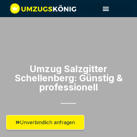
Umzug Salzgitter​
Schellenberg: Günstig &
professionell​
Unverbindlich anfragen