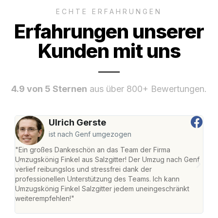
ECHTE ERFAHRUNGEN
Erfahrungen unserer
Kunden mit uns
4.9 von 5 Sternen
aus über 800+ Bewertungen.
Ulrich Gerste
ist nach Genf umgezogen
"Ein großes Dankeschön an das Team der Firma
"Die
Umzugskönig Finkel aus Salzgitter! Der Umzug nach Genf
mei
verlief reibungslos und stressfrei dank der
Team
professionellen Unterstützung des Teams. Ich kann
habe
Umzugskönig Finkel Salzgitter jedem uneingeschränkt
an m
weiterempfehlen!"
groß