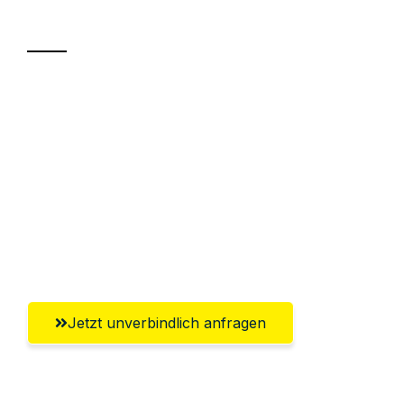
Transport
Sparen Sie bis zu 100€ bei Anfrage
Abwicklung innerhalb von 24 Stunden
Versichert bis zu 7.500€
Ggf. komplette Zollabwicklung inklusive
Umfassender Kundensupport aus
Salzgitter
Jetzt unverbindlich anfragen