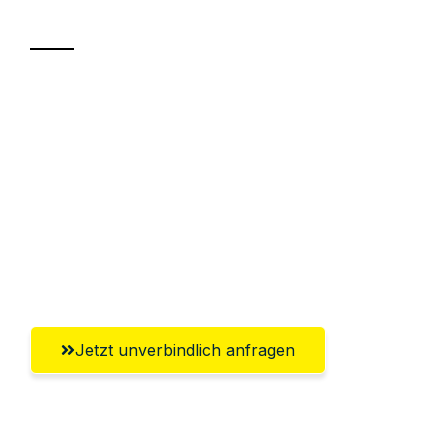
Transport
Sparen Sie bis zu 100€ bei Anfrage
Abwicklung innerhalb von 24 Stunden
Versichert bis zu 7.500€
Ggf. komplette Zollabwicklung inklusive
Umfassender Kundensupport aus
Salzgitter
Jetzt unverbindlich anfragen