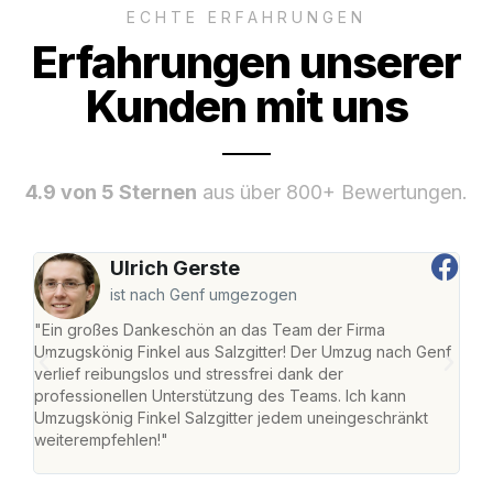
ECHTE ERFAHRUNGEN
Erfahrungen unserer
Kunden mit uns
4.9 von 5 Sternen
aus über 800+ Bewertungen.
Ulrich Gerste
ist nach Genf umgezogen
"Ein großes Dankeschön an das Team der Firma
"Die
Umzugskönig Finkel aus Salzgitter! Der Umzug nach Genf
mei
verlief reibungslos und stressfrei dank der
Team
professionellen Unterstützung des Teams. Ich kann
habe
Umzugskönig Finkel Salzgitter jedem uneingeschränkt
an m
weiterempfehlen!"
groß