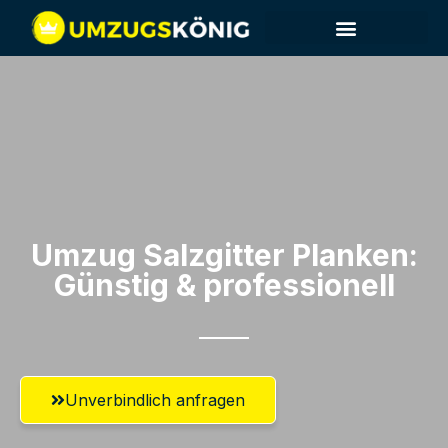
Umzug Salzgitter​ Planken:
Günstig & professionell​
Unverbindlich anfragen