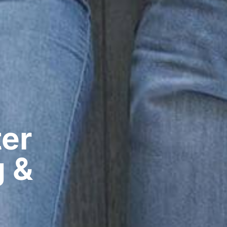
er​
g &