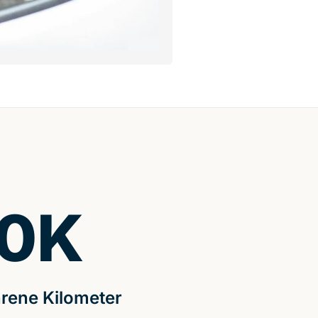
0
K
rene Kilometer