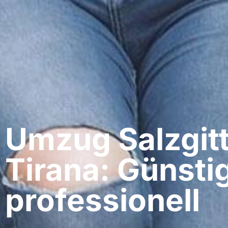
Umzug Salzgitt
Tirana: Günsti
professionell​