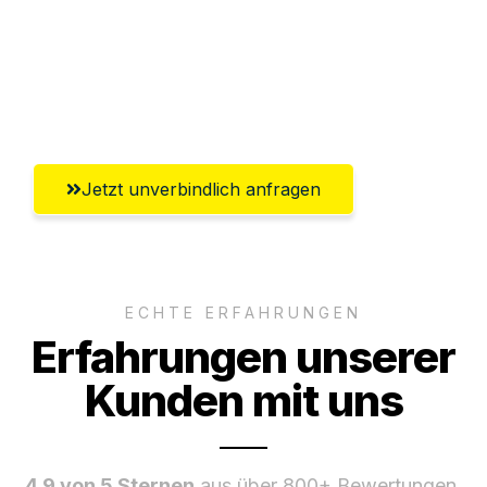
Ggf. komplette Zollabwicklung inklusive
Umfassender Kundensupport aus
Salzgitter
Jetzt unverbindlich anfragen
ECHTE ERFAHRUNGEN
Erfahrungen unserer
Kunden mit uns
4.9 von 5 Sternen
aus über 800+ Bewertungen.