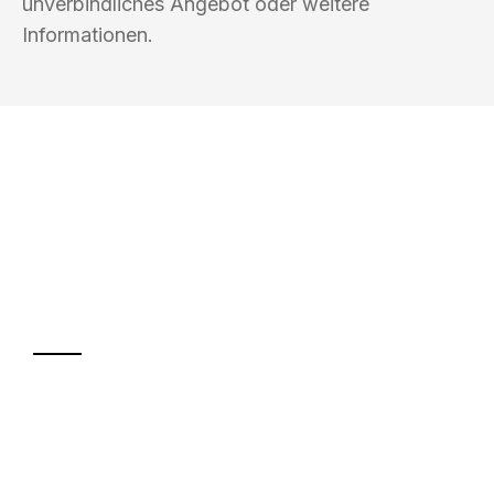
unverbindliches Angebot oder weitere
Informationen.
UMZUGSKÖNIG FINKEL SALZGITTER
Ihr Umzug oder
Transport
Sparen Sie bis zu 100€ bei Anfrage
Abwicklung innerhalb von 24 Stunden
Versichert bis zu 7.500€