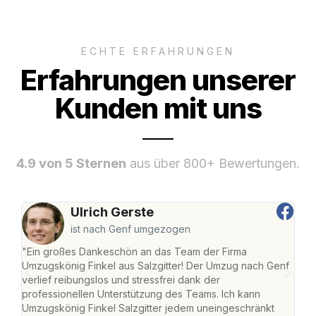
ECHTE ERFAHRUNGEN
Erfahrungen unserer
Kunden mit uns
4.9 von 5 Sternen
aus über 800+ Bewertungen.
Ulrich Gerste
ist nach Genf umgezogen
"Ein großes Dankeschön an das Team der Firma
"Die
Umzugskönig Finkel aus Salzgitter! Der Umzug nach Genf
mei
verlief reibungslos und stressfrei dank der
Team
professionellen Unterstützung des Teams. Ich kann
habe
Umzugskönig Finkel Salzgitter jedem uneingeschränkt
an m