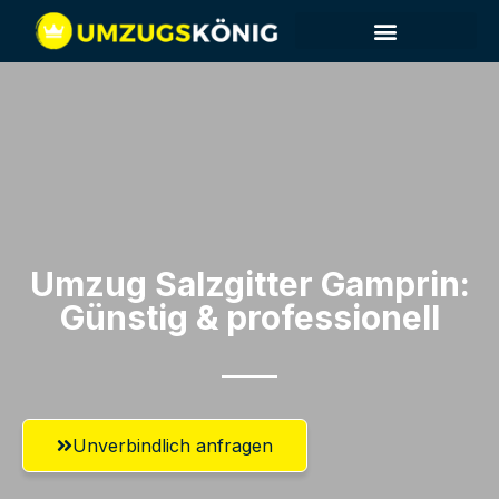
Umzug Salzgitter​ Gamprin:
Günstig & professionell​
Unverbindlich anfragen