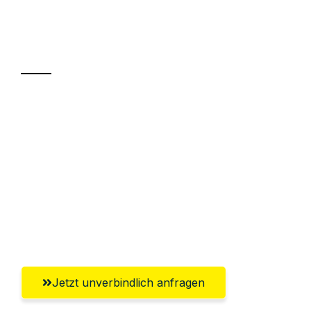
Ihr Umzug oder
Transport
Sparen Sie bis zu 100€ bei Anfrage
Abwicklung innerhalb von 24 Stunden
Versichert bis zu 7.500€
Ggf. komplette Zollabwicklung inklusive
Umfassender Kundensupport aus
Salzgitter
Jetzt unverbindlich anfragen