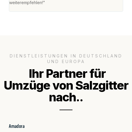
weiterempfehlen!"
groß
DIENSTLEISTUNGEN IN DEUTSCHLAND
UND EUROPA
Ihr Partner für
Umzüge von Salzgitter
nach..
Amadora