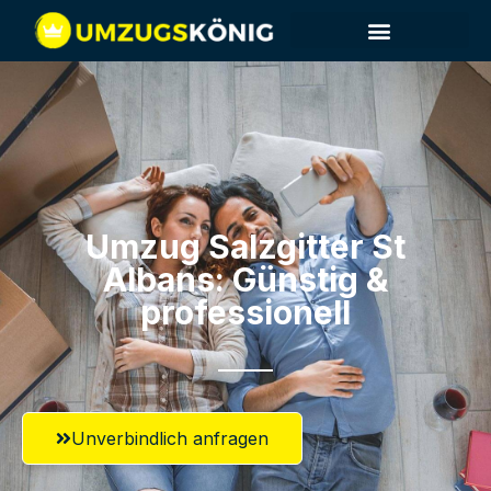
Umzug Salzgitter​ St
Albans: Günstig &
professionell​
Unverbindlich anfragen