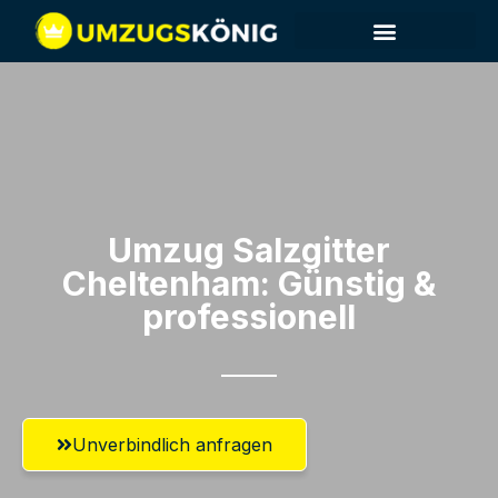
Umzug Salzgitter​
Cheltenham: Günstig &
professionell​
Unverbindlich anfragen