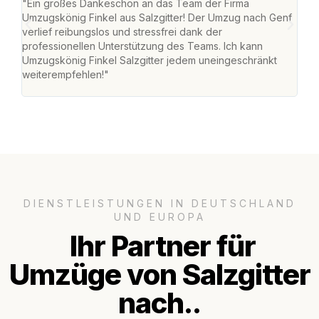
"Ein großes Dankeschön an das Team der Firma
"Die
Umzugskönig Finkel aus Salzgitter! Der Umzug nach Genf
mei
verlief reibungslos und stressfrei dank der
Team
professionellen Unterstützung des Teams. Ich kann
habe
Umzugskönig Finkel Salzgitter jedem uneingeschränkt
an m
weiterempfehlen!"
groß
DIENSTLEISTUNGEN IN DEUTSCHLAND
UND EUROPA
Ihr Partner für
Umzüge von Salzgitter
nach..