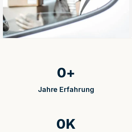
0
+
Jahre Erfahrung
0
K