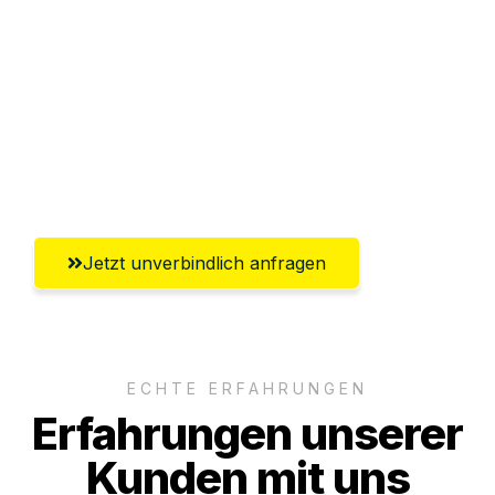
Abwicklung innerhalb von 24 Stunden
Versichert bis zu 7.500€
Ggf. komplette Zollabwicklung inklusive
Umfassender Kundensupport aus
Salzgitter
Jetzt unverbindlich anfragen
ECHTE ERFAHRUNGEN
Erfahrungen unserer
Kunden mit uns