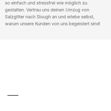
so einfach und stressfrei wie möglich zu
gestalten. Vertrau uns deinen Umzug von
Salzgitter nach Slough an und erlebe selbst,
warum unsere Kunden von uns begeistert sind!
UMZUGSKÖNIG FINKEL SALZGITTER
Ihr Umzug oder
Transport
Sparen Sie bis zu 100€ bei Anfrage