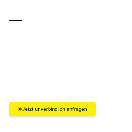
Transport
Sparen Sie bis zu 100€ bei Anfrage
Abwicklung innerhalb von 24 Stunden
Versichert bis zu 7.500€
Ggf. komplette Zollabwicklung inklusive
Umfassender Kundensupport aus
Salzgitter
Jetzt unverbindlich anfragen