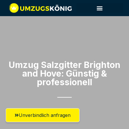
Umzug Salzgitter​ Brighton
and Hove: Günstig &
professionell​
Unverbindlich anfragen