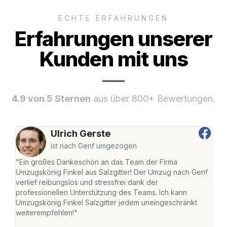
ECHTE ERFAHRUNGEN
Erfahrungen unserer
Kunden mit uns
4.9 von 5 Sternen
aus über 800+ Bewertungen.
Ulrich Gerste
ist nach Genf umgezogen
"Ein großes Dankeschön an das Team der Firma
"Die
Umzugskönig Finkel aus Salzgitter! Der Umzug nach Genf
mei
verlief reibungslos und stressfrei dank der
Team
professionellen Unterstützung des Teams. Ich kann
habe
Umzugskönig Finkel Salzgitter jedem uneingeschränkt
an m
weiterempfehlen!"
groß