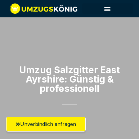
Umzug Salzgitter​ East
Ayrshire: Günstig &
professionell​
Unverbindlich anfragen