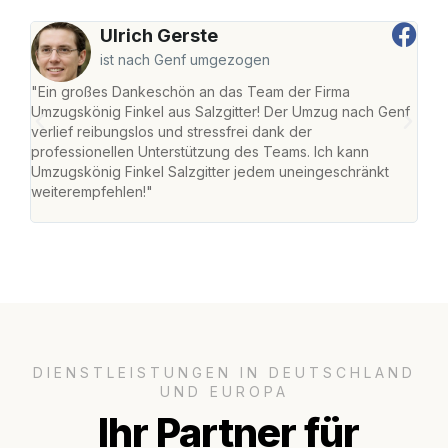
Ulrich Gerste
ist nach Genf umgezogen
"Ein großes Dankeschön an das Team der Firma
"Die
Umzugskönig Finkel aus Salzgitter! Der Umzug nach Genf
mei
verlief reibungslos und stressfrei dank der
Team
professionellen Unterstützung des Teams. Ich kann
habe
Umzugskönig Finkel Salzgitter jedem uneingeschränkt
an m
weiterempfehlen!"
groß
DIENSTLEISTUNGEN IN DEUTSCHLAND
UND EUROPA
Ihr Partner für