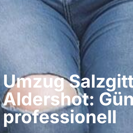
Umzug Salzgitt
Aldershot: Gün
professionell​