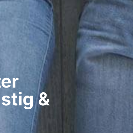
er​
stig &