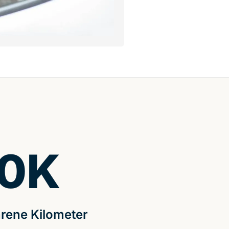
0
K
rene Kilometer