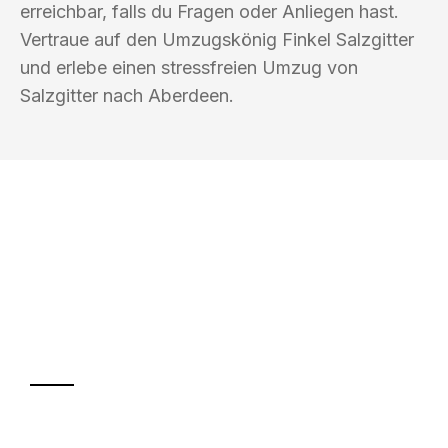
erreichbar, falls du Fragen oder Anliegen hast.
Vertraue auf den Umzugskönig Finkel Salzgitter
und erlebe einen stressfreien Umzug von
Salzgitter nach Aberdeen.
UMZUGSKÖNIG FINKEL SALZGITTER
Ihr Umzug oder
Transport
Sparen Sie bis zu 100€ bei Anfrage