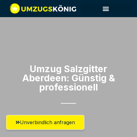
Umzug Salzgitter​
Aberdeen: Günstig &
professionell​
Unverbindlich anfragen