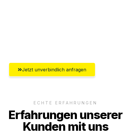
Abwicklung innerhalb von 24 Stunden
Versichert bis zu 7.500€
Ggf. komplette Zollabwicklung inklusive
Umfassender Kundensupport aus
Salzgitter
Jetzt unverbindlich anfragen
ECHTE ERFAHRUNGEN
Erfahrungen unserer
Kunden mit uns