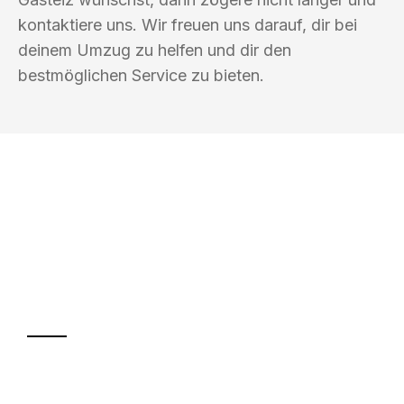
kontaktiere uns. Wir freuen uns darauf, dir bei
deinem Umzug zu helfen und dir den
bestmöglichen Service zu bieten.
UMZUGSKÖNIG FINKEL SALZGITTER
Ihr Umzug oder
Transport
Sparen Sie bis zu 100€ bei Anfrage
Abwicklung innerhalb von 24 Stunden