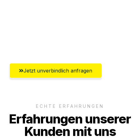
Versichert bis zu 7.500€
Ggf. komplette Zollabwicklung inklusive
Umfassender Kundensupport aus
Salzgitter
Jetzt unverbindlich anfragen
ECHTE ERFAHRUNGEN
Erfahrungen unserer
Kunden mit uns