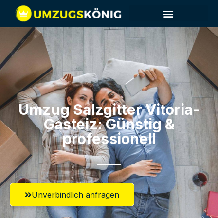
Umzug Salzgitter​ Vitoria-
Gasteiz: Günstig &
professionell​
Unverbindlich anfragen