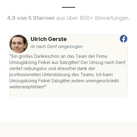
4.9 von 5 Sternen
aus über 800+ Bewertungen.
Ulrich Gerste
ist nach Genf umgezogen
"Ein großes Dankeschön an das Team der Firma
"Die
Umzugskönig Finkel aus Salzgitter! Der Umzug nach Genf
mei
verlief reibungslos und stressfrei dank der
Team
professionellen Unterstützung des Teams. Ich kann
habe
Umzugskönig Finkel Salzgitter jedem uneingeschränkt
an m
weiterempfehlen!"
groß