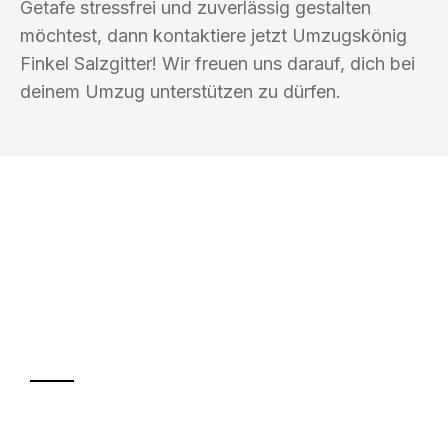
Getafe stressfrei und zuverlässig gestalten
möchtest, dann kontaktiere jetzt Umzugskönig
Finkel Salzgitter! Wir freuen uns darauf, dich bei
deinem Umzug unterstützen zu dürfen.
UMZUGSKÖNIG FINKEL SALZGITTER
Ihr Umzug oder
Transport
Sparen Sie bis zu 100€ bei Anfrage