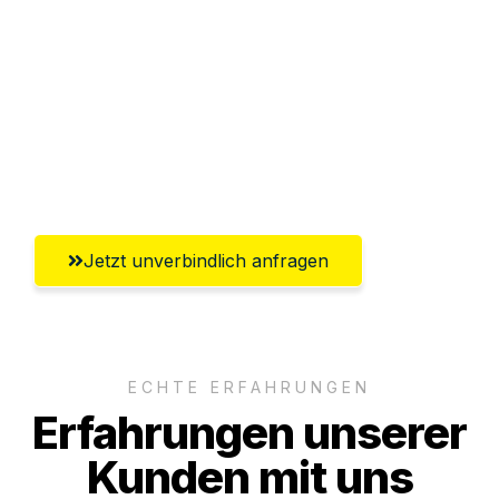
Abwicklung innerhalb von 24 Stunden
Versichert bis zu 7.500€
Ggf. komplette Zollabwicklung inklusive
Umfassender Kundensupport aus
Salzgitter
Jetzt unverbindlich anfragen
ECHTE ERFAHRUNGEN
Erfahrungen unserer
Kunden mit uns