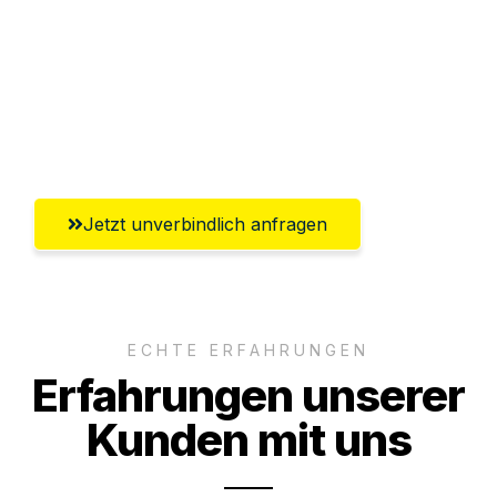
Versichert bis zu 7.500€
Ggf. komplette Zollabwicklung inklusive
Umfassender Kundensupport aus
Salzgitter
Jetzt unverbindlich anfragen
ECHTE ERFAHRUNGEN
Erfahrungen unserer
Kunden mit uns