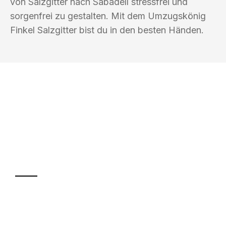
von Salzgitter nach Sabadell stressfrei und
sorgenfrei zu gestalten. Mit dem Umzugskönig
Finkel Salzgitter bist du in den besten Händen.
UMZUGSKÖNIG FINKEL SALZGITTER
Ihr Umzug oder
Transport
Sparen Sie bis zu 100€ bei Anfrage
Abwicklung innerhalb von 24 Stunden