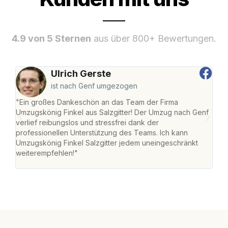
4.9 von 5 Sternen
aus über 800+ Bewertungen.
Ulrich Gerste
ist nach Genf umgezogen
"Ein großes Dankeschön an das Team der Firma
"Die
Umzugskönig Finkel aus Salzgitter! Der Umzug nach Genf
mei
verlief reibungslos und stressfrei dank der
Team
professionellen Unterstützung des Teams. Ich kann
habe
Umzugskönig Finkel Salzgitter jedem uneingeschränkt
an m
weiterempfehlen!"
groß