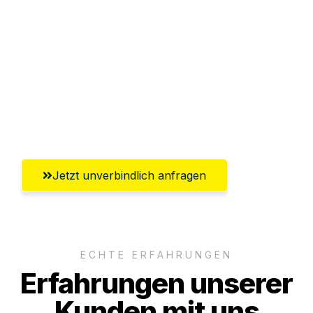
Abwicklung innerhalb von 24 Stunden
Versichert bis zu 7.500€
Ggf. komplette Zollabwicklung inklusive
Umfassender Kundensupport aus
Salzgitter
Jetzt unverbindlich anfragen
ECHTE ERFAHRUNGEN
Erfahrungen unserer
Kunden mit uns