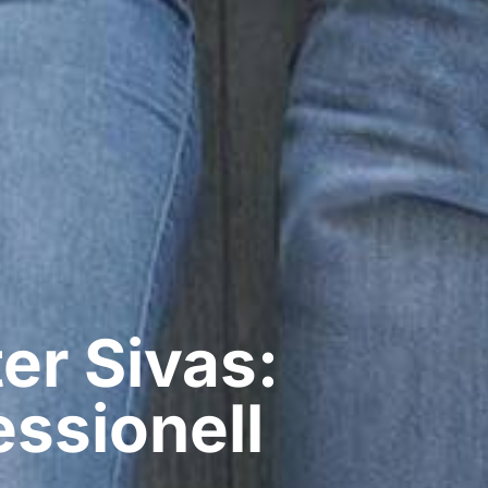
r​ Sivas:
ssionell​