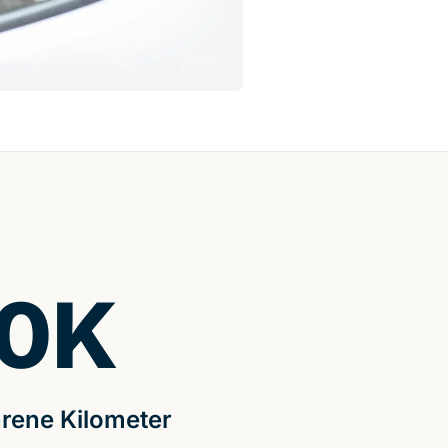
0
K
rene Kilometer