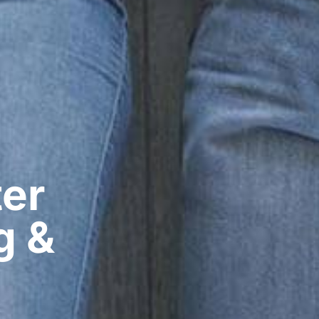
er​
g &