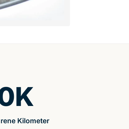
0
K
rene Kilometer