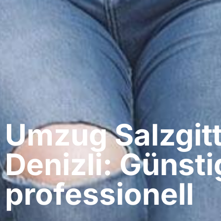
Umzug Salzgitt
Denizli: Günsti
professionell​