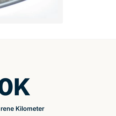
0
K
rene Kilometer