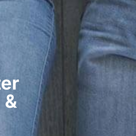
er​
 &