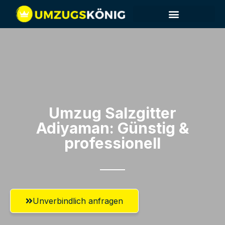
Umzug Salzgitter​
Adiyaman: Günstig &
professionell​
Unverbindlich anfragen