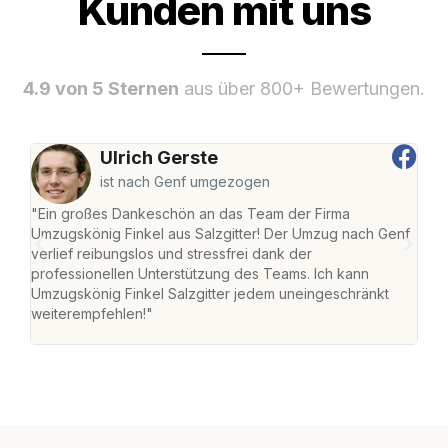
Kunden mit uns
4.9 von 5 Sternen
aus über 800+ Bewertungen.
Ulrich Gerste
ist nach Genf umgezogen
"Ein großes Dankeschön an das Team der Firma
"Die
Umzugskönig Finkel aus Salzgitter! Der Umzug nach Genf
mei
verlief reibungslos und stressfrei dank der
Team
professionellen Unterstützung des Teams. Ich kann
habe
Umzugskönig Finkel Salzgitter jedem uneingeschränkt
an m
weiterempfehlen!"
groß