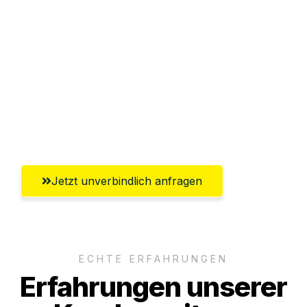
Abwicklung innerhalb von 24 Stunden
Versichert bis zu 7.500€
Ggf. komplette Zollabwicklung inklusive
Umfassender Kundensupport aus
Salzgitter
Jetzt unverbindlich anfragen
ECHTE ERFAHRUNGEN
Erfahrungen unserer