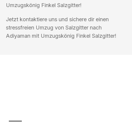
Umzugskönig Finkel Salzgitter!
Jetzt kontaktiere uns und sichere dir einen
stressfreien Umzug von Salzgitter nach
Adiyaman mit Umzugskönig Finkel Salzgitter!
UMZUGSKÖNIG FINKEL SALZGITTER
Ihr Umzug oder
Transport
Sparen Sie bis zu 100€ bei Anfrage