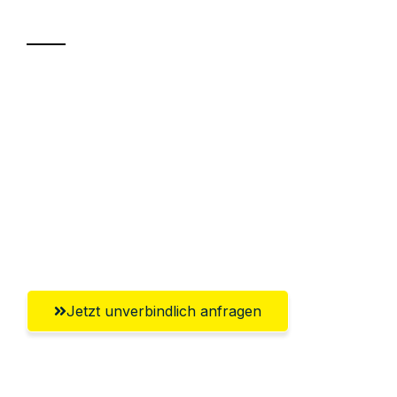
Transport
Sparen Sie bis zu 100€ bei Anfrage
Abwicklung innerhalb von 24 Stunden
Versichert bis zu 7.500€
Ggf. komplette Zollabwicklung inklusive
Umfassender Kundensupport aus
Salzgitter
Jetzt unverbindlich anfragen