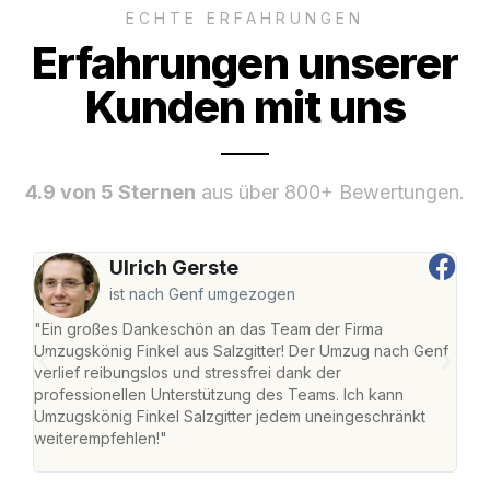
ECHTE ERFAHRUNGEN
Erfahrungen unserer
Kunden mit uns
4.9 von 5 Sternen
aus über 800+ Bewertungen.
Ulrich Gerste
ist nach Genf umgezogen
"Ein großes Dankeschön an das Team der Firma
"Die
Umzugskönig Finkel aus Salzgitter! Der Umzug nach Genf
mei
verlief reibungslos und stressfrei dank der
Team
professionellen Unterstützung des Teams. Ich kann
habe
Umzugskönig Finkel Salzgitter jedem uneingeschränkt
an m
weiterempfehlen!"
groß