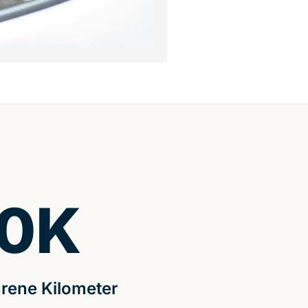
0
K
rene Kilometer