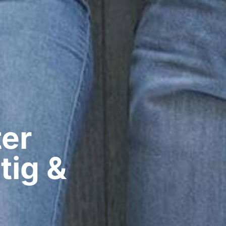
er​
tig &