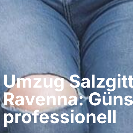
Umzug Salzgitt
Ravenna: Güns
professionell​