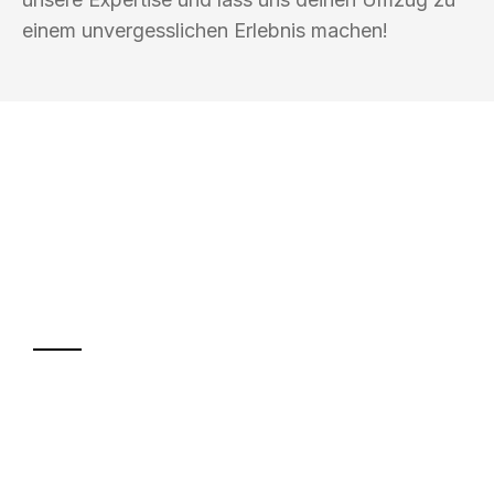
einem unvergesslichen Erlebnis machen!
UMZUGSKÖNIG FINKEL SALZGITTER
Ihr Umzug oder
Transport
Sparen Sie bis zu 100€ bei Anfrage
Abwicklung innerhalb von 24 Stunden
Versichert bis zu 7.500€