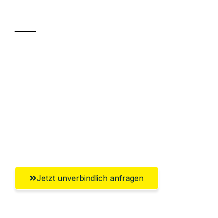
Transport
Sparen Sie bis zu 100€ bei Anfrage
Abwicklung innerhalb von 24 Stunden
Versichert bis zu 7.500€
Ggf. komplette Zollabwicklung inklusive
Umfassender Kundensupport aus
Salzgitter
Jetzt unverbindlich anfragen