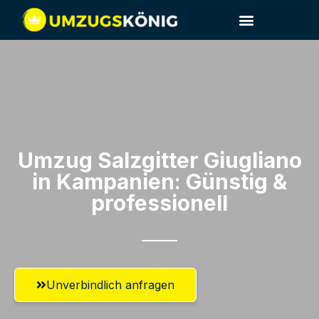
Umzug Salzgitter​ Giugliano
in Kampanien: Günstig &
professionell​
Unverbindlich anfragen