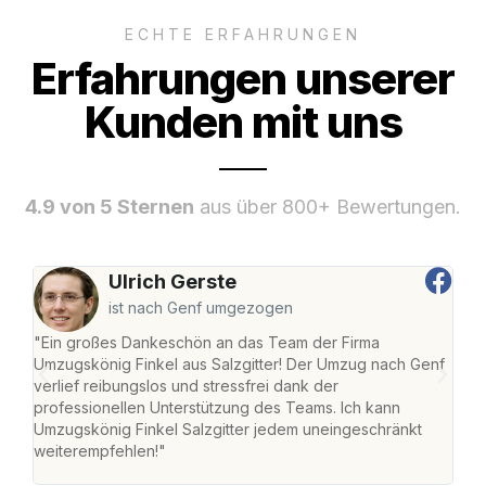
ECHTE ERFAHRUNGEN
Erfahrungen unserer
Kunden mit uns
4.9 von 5 Sternen
aus über 800+ Bewertungen.
Ulrich Gerste
ist nach Genf umgezogen
"Ein großes Dankeschön an das Team der Firma
"Die
Umzugskönig Finkel aus Salzgitter! Der Umzug nach Genf
mei
verlief reibungslos und stressfrei dank der
Team
professionellen Unterstützung des Teams. Ich kann
habe
Umzugskönig Finkel Salzgitter jedem uneingeschränkt
an m
weiterempfehlen!"
groß