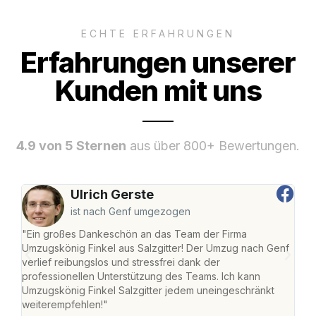
ECHTE ERFAHRUNGEN
Erfahrungen unserer
Kunden mit uns
4.9 von 5 Sternen
aus über 800+ Bewertungen.
Ulrich Gerste
ist nach Genf umgezogen
"Ein großes Dankeschön an das Team der Firma
"Die
Umzugskönig Finkel aus Salzgitter! Der Umzug nach Genf
mei
verlief reibungslos und stressfrei dank der
Team
professionellen Unterstützung des Teams. Ich kann
habe
Umzugskönig Finkel Salzgitter jedem uneingeschränkt
an m
weiterempfehlen!"
groß