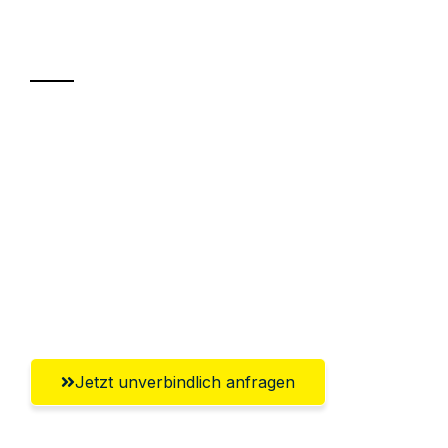
Transport
Sparen Sie bis zu 100€ bei Anfrage
Abwicklung innerhalb von 24 Stunden
Versichert bis zu 7.500€
Ggf. komplette Zollabwicklung inklusive
Umfassender Kundensupport aus
Salzgitter
Jetzt unverbindlich anfragen