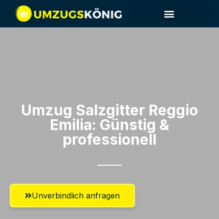
Umzug Salzgitter​ Reggio
Emilia: Günstig &
professionell​
Unverbindlich anfragen