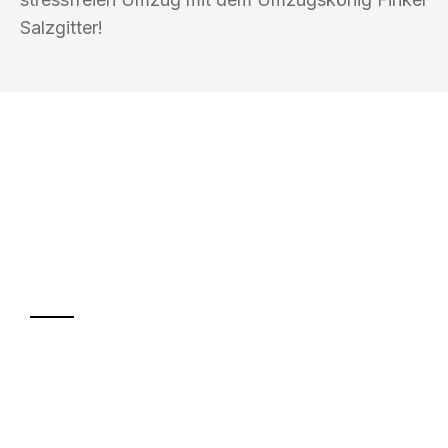
Salzgitter!
UMZUGSKÖNIG FINKEL SALZGITTER
Ihr Umzug oder
Transport
Sparen Sie bis zu 100€ bei Anfrage
Abwicklung innerhalb von 24 Stunden
Versichert bis zu 7.500€