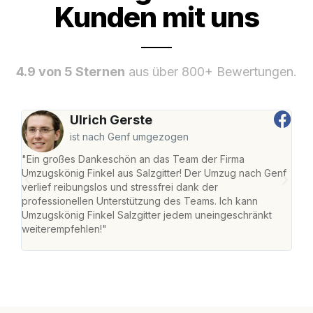
Kunden mit uns
4.9 von 5 Sternen
aus über 800+ Bewertungen.
Ulrich Gerste
ist nach Genf umgezogen
"Ein großes Dankeschön an das Team der Firma
"Die
Umzugskönig Finkel aus Salzgitter! Der Umzug nach Genf
mei
verlief reibungslos und stressfrei dank der
Team
professionellen Unterstützung des Teams. Ich kann
habe
Umzugskönig Finkel Salzgitter jedem uneingeschränkt
an m
weiterempfehlen!"
groß