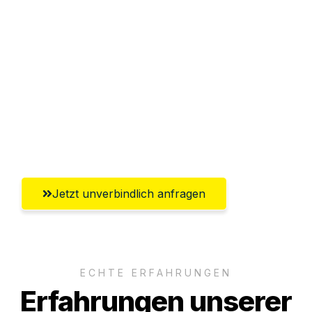
Sparen Sie bis zu 100€ bei Anfrage
Abwicklung innerhalb von 24 Stunden
Versichert bis zu 7.500€
Ggf. komplette Zollabwicklung inklusive
Umfassender Kundensupport aus
Salzgitter
Jetzt unverbindlich anfragen
ECHTE ERFAHRUNGEN
Erfahrungen unserer