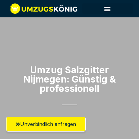
Umzug Salzgitter​
Nijmegen: Günstig &
professionell​
Unverbindlich anfragen