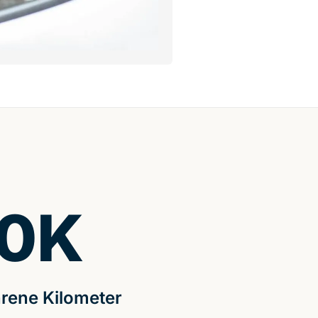
0
K
rene Kilometer