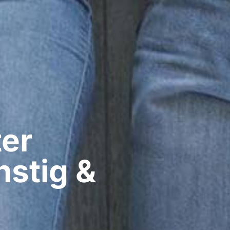
er​
stig &