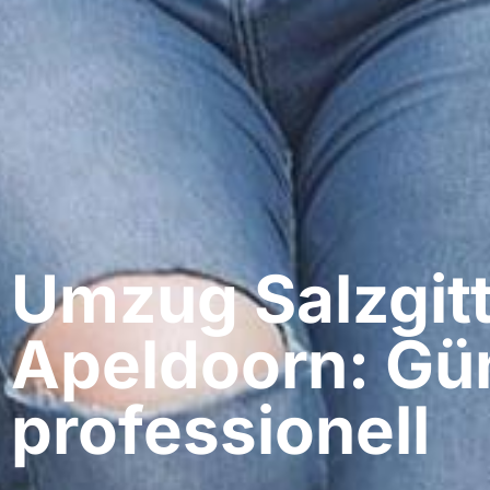
Umzug Salzgitt
Apeldoorn: Gün
professionell​