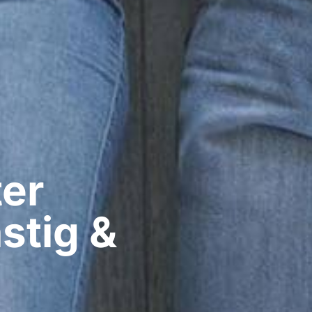
er​
stig &