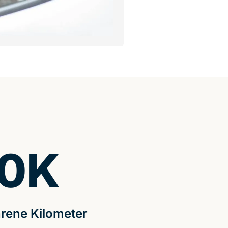
0
K
rene Kilometer