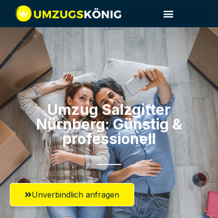
Umzug Salzgitter​
Nürnberg: Günstig &
professionell​
Unverbindlich anfragen