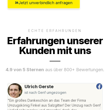
Jetzt unverbindlich anfragen
ECHTE ERFAHRUNGEN
Erfahrungen unserer
Kunden mit uns
4.9 von 5 Sternen
aus über 800+ Bewertungen.
Ulrich Gerste
ist nach Genf umgezogen
"Ein großes Dankeschön an das Team der Firma
"Die
Umzugskönig Finkel aus Salzgitter! Der Umzug nach Genf
mei