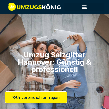
Umzug Salzgitter​
Hannover: Günstig &
professionell​
Unverbindlich anfragen