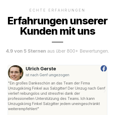
ECHTE ERFAHRUNGEN
Erfahrungen unserer
Kunden mit uns
4.9 von 5 Sternen
aus über 800+ Bewertungen.
Ulrich Gerste
ist nach Genf umgezogen
"Ein großes Dankeschön an das Team der Firma
"Die
Umzugskönig Finkel aus Salzgitter! Der Umzug nach Genf
mei
verlief reibungslos und stressfrei dank der
Team
professionellen Unterstützung des Teams. Ich kann
habe
Umzugskönig Finkel Salzgitter jedem uneingeschränkt
an m
weiterempfehlen!"
groß