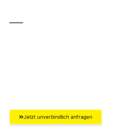
Transport
Sparen Sie bis zu 100€ bei Anfrage
Abwicklung innerhalb von 24 Stunden
Versichert bis zu 7.500€
Ggf. komplette Zollabwicklung inklusive
Umfassender Kundensupport aus
Salzgitter
Jetzt unverbindlich anfragen