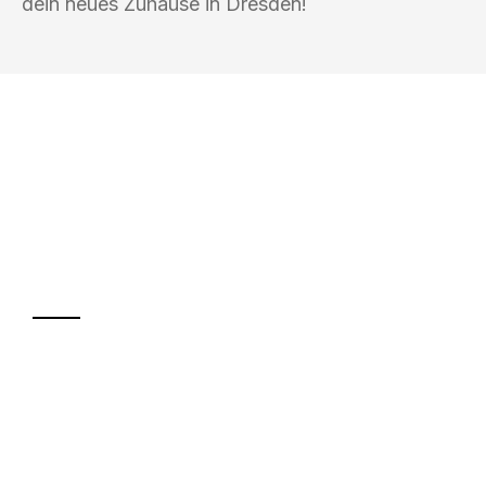
dein neues Zuhause in Dresden!
UMZUGSKÖNIG FINKEL SALZGITTER
Ihr Umzug oder
Transport
Sparen Sie bis zu 100€ bei Anfrage
Abwicklung innerhalb von 24 Stunden
Versichert bis zu 7.500€
Ggf. komplette Zollabwicklung inklusive