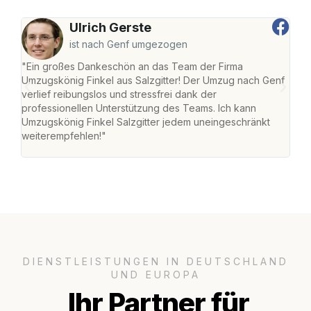
Ulrich Gerste
ist nach Genf umgezogen
"Ein großes Dankeschön an das Team der Firma
"Die
Umzugskönig Finkel aus Salzgitter! Der Umzug nach Genf
mei
verlief reibungslos und stressfrei dank der
Team
professionellen Unterstützung des Teams. Ich kann
habe
Umzugskönig Finkel Salzgitter jedem uneingeschränkt
an m
weiterempfehlen!"
groß
DIENSTLEISTUNGEN IN DEUTSCHLAND
UND EUROPA
Ihr Partner für