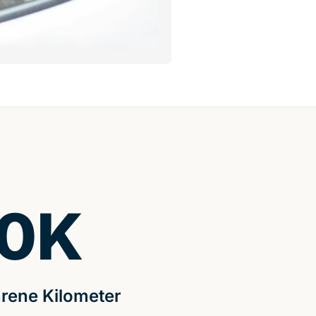
0
K
rene Kilometer