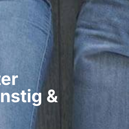
er​
nstig &