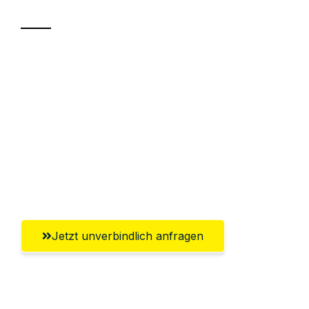
Sparen Sie bis zu 100€ bei Anfrage
Abwicklung innerhalb von 24 Stunden
Versichert bis zu 7.500€
Ggf. komplette Zollabwicklung inklusive
Umfassender Kundensupport aus
Salzgitter
Jetzt unverbindlich anfragen