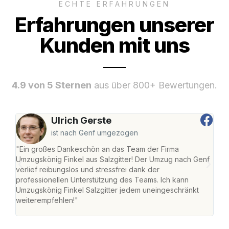
ECHTE ERFAHRUNGEN
Erfahrungen unserer
Kunden mit uns
4.9 von 5 Sternen
aus über 800+ Bewertungen.
Ulrich Gerste
ist nach Genf umgezogen
"Ein großes Dankeschön an das Team der Firma
"Die
Umzugskönig Finkel aus Salzgitter! Der Umzug nach Genf
mei
verlief reibungslos und stressfrei dank der
Team
professionellen Unterstützung des Teams. Ich kann
habe
Umzugskönig Finkel Salzgitter jedem uneingeschränkt
an m
weiterempfehlen!"
groß