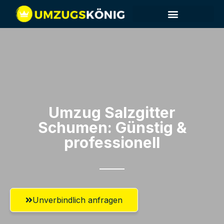
Umzug Salzgitter​
Schumen: Günstig &
professionell​
Unverbindlich anfragen