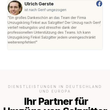
Ulrich Gerste
ist nach Genf umgezogen
"Ein großes Dankeschön an das Team der Firma
"Die
Umzugskönig Finkel aus Salzgitter! Der Umzug nach Genf
mei
verlief reibungslos und stressfrei dank der
Team
professionellen Unterstützung des Teams. Ich kann
habe
Umzugskönig Finkel Salzgitter jedem uneingeschränkt
an m
weiterempfehlen!"
groß
DIENSTLEISTUNGEN IN DEUTSCHLAND
UND EUROPA
Ihr Partner für