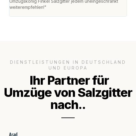
Umzugskönig Finkel Salzgitter jedem uneingeschränkt
an m
weiterempfehlen!"
groß
DIENSTLEISTUNGEN IN DEUTSCHLAND
UND EUROPA
Ihr Partner für
Umzüge von Salzgitter
nach..
Arad