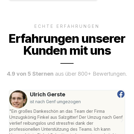
ECHTE ERFAHRUNGEN
Erfahrungen unserer
Kunden mit uns
4.9 von 5 Sternen
aus über 800+ Bewertungen.
Ulrich Gerste
ist nach Genf umgezogen
"Ein großes Dankeschön an das Team der Firma
"Die
Umzugskönig Finkel aus Salzgitter! Der Umzug nach Genf
mei
verlief reibungslos und stressfrei dank der
Team
professionellen Unterstützung des Teams. Ich kann
habe