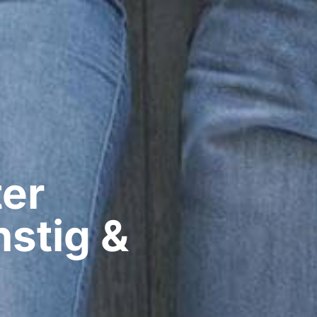
er​
stig &