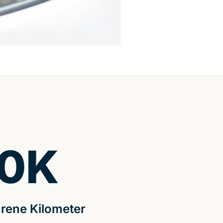
0
K
rene Kilometer