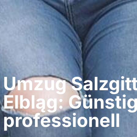
Umzug Salzgitt
Elbląg: Günstig
professionell​