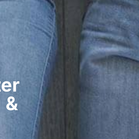
er​
 &