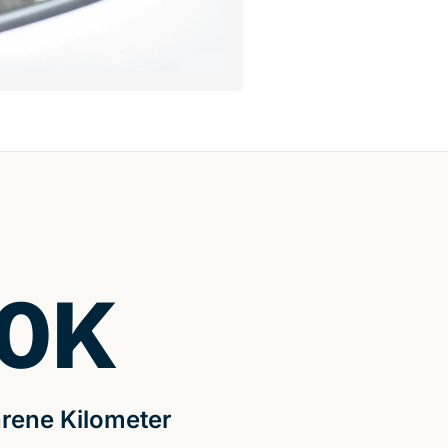
0
K
rene Kilometer