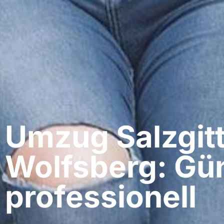
Umzug Salzgitt
Wolfsberg: Gün
professionell​