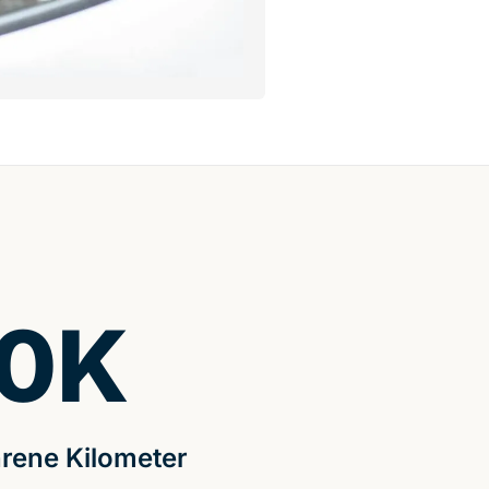
0
K
rene Kilometer