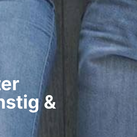
er​
stig &