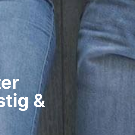
er​
tig &