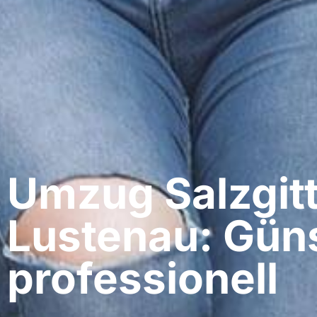
Umzug Salzgitt
Lustenau: Güns
professionell​