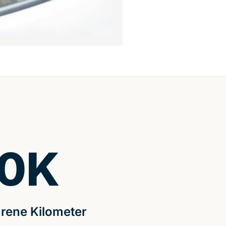
0
K
rene Kilometer