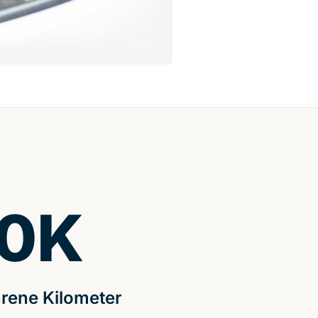
0
K
rene Kilometer