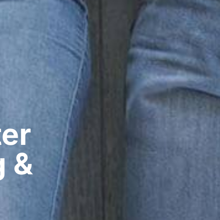
er​
g &