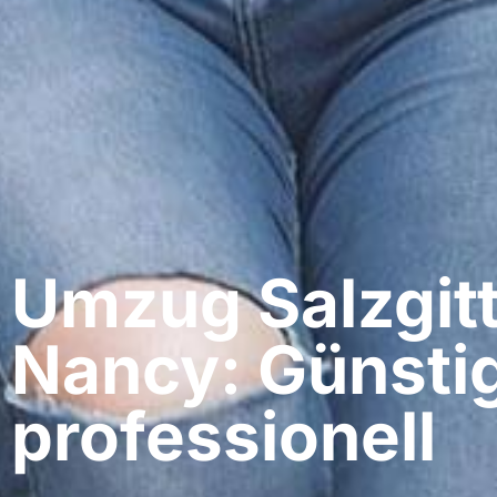
Umzug Salzgitt
Nancy: Günsti
professionell​