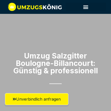
Umzug Salzgitter​
Boulogne-Billancourt:
Günstig & professionell​
Unverbindlich anfragen