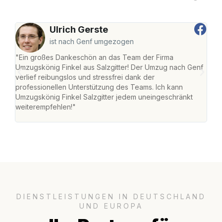
Ulrich Gerste
ist nach Genf umgezogen
"Ein großes Dankeschön an das Team der Firma
"Die
Umzugskönig Finkel aus Salzgitter! Der Umzug nach Genf
mei
verlief reibungslos und stressfrei dank der
Team
professionellen Unterstützung des Teams. Ich kann
habe
Umzugskönig Finkel Salzgitter jedem uneingeschränkt
an m
weiterempfehlen!"
groß
DIENSTLEISTUNGEN IN DEUTSCHLAND
UND EUROPA