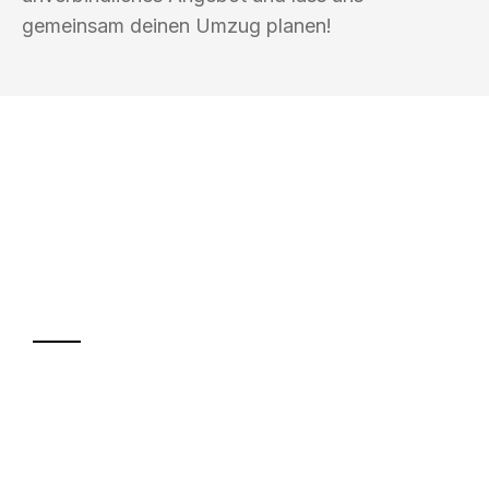
gemeinsam deinen Umzug planen!
UMZUGSKÖNIG FINKEL SALZGITTER
Ihr Umzug oder
Transport
Sparen Sie bis zu 100€ bei Anfrage
Abwicklung innerhalb von 24 Stunden
Versichert bis zu 7.500€