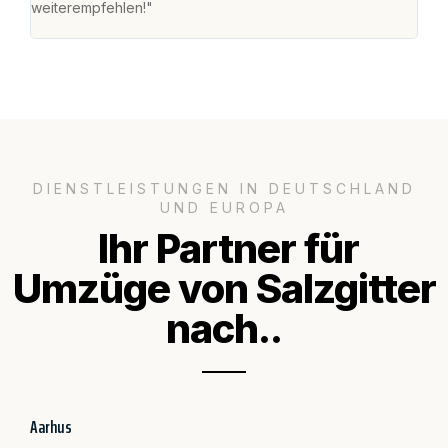
weiterempfehlen!"
groß
DIENSTLEISTUNGEN IN DEUTSCHLAND
UND EUROPA
Ihr Partner für
Umzüge von Salzgitter
nach..
Aarhus