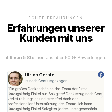
ECHTE ERFAHRUNGEN
Erfahrungen unserer
Kunden mit uns
4.9 von 5 Sternen
aus über 800+ Bewertungen.
Ulrich Gerste
ist nach Genf umgezogen
"Ein großes Dankeschön an das Team der Firma
"Die
Umzugskönig Finkel aus Salzgitter! Der Umzug nach Genf
mei
verlief reibungslos und stressfrei dank der
Team
professionellen Unterstützung des Teams. Ich kann
habe
Umzugskönig Finkel Salzgitter jedem uneingeschränkt
an m