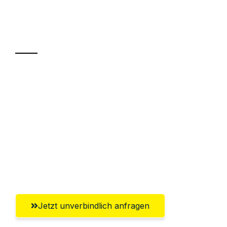
Ihr Umzug oder
Transport
Sparen Sie bis zu 100€ bei Anfrage
Abwicklung innerhalb von 24 Stunden
Versichert bis zu 7.500€
Ggf. komplette Zollabwicklung inklusive
Umfassender Kundensupport aus
Salzgitter
Jetzt unverbindlich anfragen