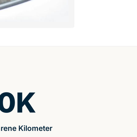
0
K
rene Kilometer