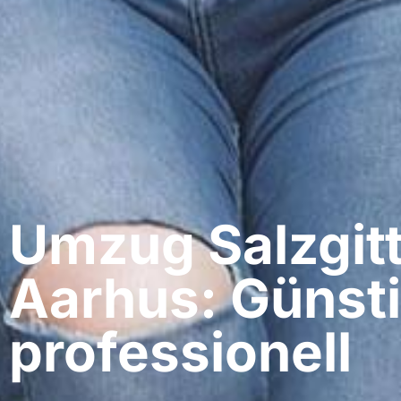
Umzug Salzgitt
Aarhus: Günsti
professionell​