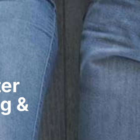
er​
g &