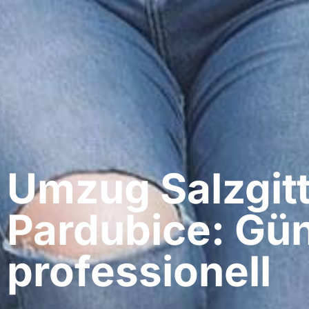
Umzug Salzgitt
Pardubice: Gün
professionell​