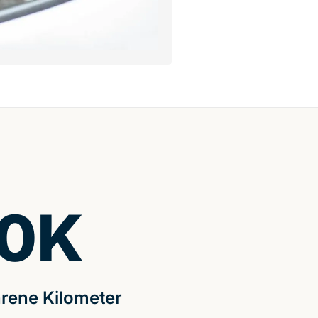
0
K
rene Kilometer