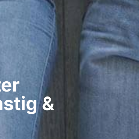
er​
stig &