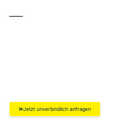
Transport
Sparen Sie bis zu 100€ bei Anfrage
Abwicklung innerhalb von 24 Stunden
Versichert bis zu 7.500€
Ggf. komplette Zollabwicklung inklusive
Umfassender Kundensupport aus
Salzgitter
Jetzt unverbindlich anfragen