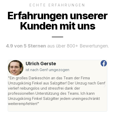
ECHTE ERFAHRUNGEN
Erfahrungen unserer
Kunden mit uns
4.9 von 5 Sternen
aus über 800+ Bewertungen.
Ulrich Gerste
ist nach Genf umgezogen
"Ein großes Dankeschön an das Team der Firma
"Die
Umzugskönig Finkel aus Salzgitter! Der Umzug nach Genf
mei
verlief reibungslos und stressfrei dank der
Team
professionellen Unterstützung des Teams. Ich kann
habe
Umzugskönig Finkel Salzgitter jedem uneingeschränkt
an m
weiterempfehlen!"
groß