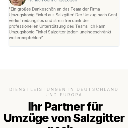
"Ein großes Dankeschön an das Team der Firma
"Die
Umzugskönig Finkel aus Salzgitter! Der Umzug nach Genf
mei
verlief reibungslos und stressfrei dank der
Team
professionellen Unterstützung des Teams. Ich kann
habe
Umzugskönig Finkel Salzgitter jedem uneingeschränkt
an m
weiterempfehlen!"
groß
DIENSTLEISTUNGEN IN DEUTSCHLAND
UND EUROPA
Ihr Partner für
Umzüge von Salzgitter