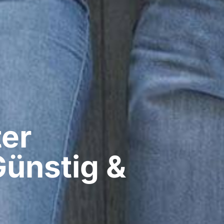
er​
Günstig &