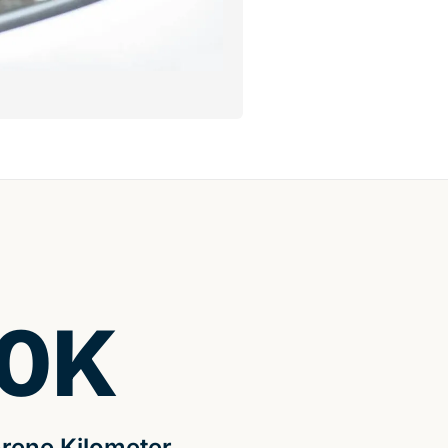
0
K
rene Kilometer