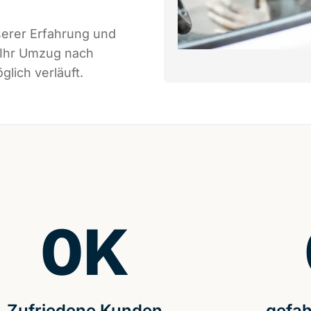
serer Erfahrung und
 Ihr Umzug nach
glich verläuft.
0
K
Zufriedene Kunden
gefah